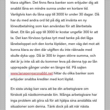
klara utgiften. Det finns flera banker som erbjuder dig att
snabbt låna en mindre sunna under en kortare tid.
Vanligtvis kan du låna upp till 3000 kr under 30 dagar. Då
har du med andra ord tid på dig att invänta en ny
löneutbetalning som kan användas för att återbetala
lånet. Ett lån på upp till 3000 kr kostar ungefär 300 kr att
ta. Det kan förvisso tyckas tyrt med tanke på det låga
lånebeloppet och den korta löptiden, men väg det mot att
kunna klara av den där utgiften du inte räknade med
skulle dyka upp. Då är 300 kr ingen större summa, och
det är ju inte så att du kommer leva på denna typ av lån
upprepade gånger under en längre tid. På sajten
www.lanapengarsnabbt.net
hittar du olika banker som
erbjuder snabba krediter med kort löptid.
En sista utväg kan vara att be din arbetsgivare om
förskott på nästkommande lön. Många arbetsgivare har
inga problem att göra så för att hjälpa sina anställda vid
situationer som denna. Tänk dock på att när nästa